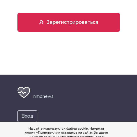
Зарегистрироваться
nmonews
Вход
На сайте используются файлы cookie. Нажимая
кнопку «Принять», или оставаясь на сайте, Вы даете
+7 495 419-08-68
согласие на их использование в соответствии с