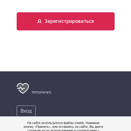
Зарегистрироваться
nmonews
Вход
На сайте используются файлы cookie. Нажимая
кнопку «Принять», или оставаясь на сайте, Вы даете
+7 495 419-08-68
согласие на их использование в соответствии с